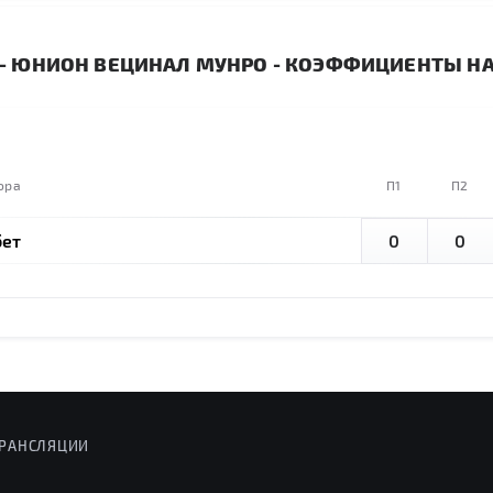
 - ЮНИОН ВЕЦИНАЛ МУНРО - КОЭФФИЦИЕНТЫ Н
ора
П1
П2
ет
0
0
РАНСЛЯЦИИ