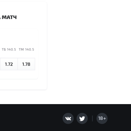
А МАТЧ
TБ 140.5
ТМ 140.5
1.72
1.78
18+