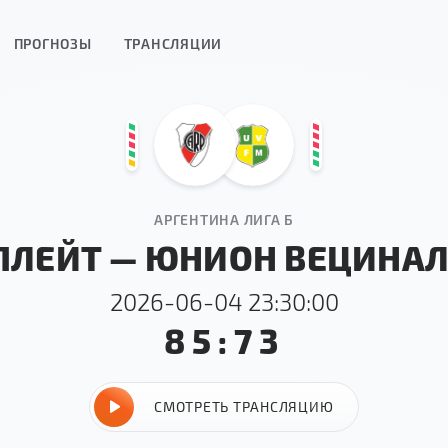
ПРОГНОЗЫ
ТРАНСЛЯЦИИ
АРГЕНТИНА ЛИГА Б
ПЛЕЙТ — ЮНИОН ВЕЦИНА
2026-06-04 23:30:00
85:73
СМОТРЕТЬ ТРАНСЛЯЦИЮ