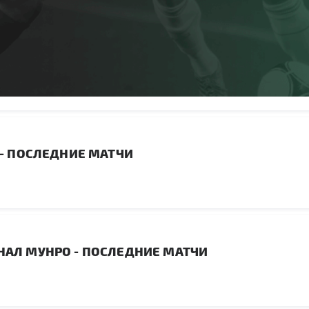
 - ПОСЛЕДНИЕ МАТЧИ
АЛ МУНРО - ПОСЛЕДНИЕ МАТЧИ