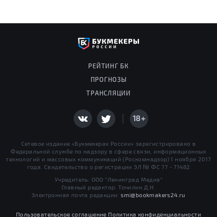
РЕЙТИНГ БК
ПРОГНОЗЫ
ТРАНСЛЯЦИИ
18+
Сетевое издание «Букмекерах России» зарегистрировано в
Федеральной службе по надзору в сфере связи, информационных
технологий и массовых коммуникаций (Роскомнадзор) 1 ноября 2017
года. Свидетельство о регистрации ЭЛ № ФС 77 - 71482
Учредитель: ООО "Ленинград Медиа"
Главный редактор: Точилин Д.Н.
Электронная почта редакции:
smi@bookmakers24.ru
Пользовательское соглашение
Политика конфиденциальности