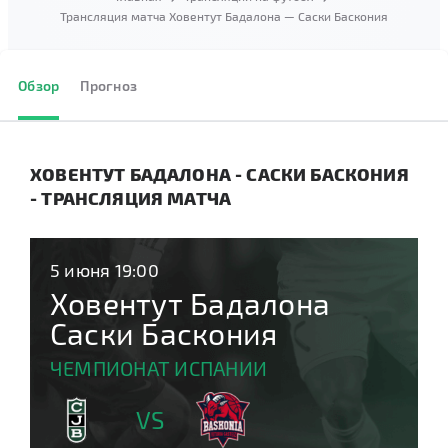
Трансляция матча Ховентут Бадалона — Саски Баскония
Обзор
Прогноз
ХОВЕНТУТ БАДАЛОНА - САСКИ БАСКОНИЯ
- ТРАНСЛЯЦИЯ МАТЧА
5 июня 19:00
Ховентут Бадалона
Саски Баскония
ЧЕМПИОНАТ ИСПАНИИ
VS