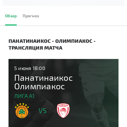
Обзор
Прогноз
ПАНАТИНАИКОС - ОЛИМПИАКОС -
ТРАНСЛЯЦИЯ МАТЧА
5 июня 18:00
Панатинаикос
Олимпиакос
ЛИГА А1
VS