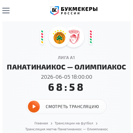
ЛИГА А1
ПАНАТИНАИКОС — ОЛИМПИАКОС
2026-06-05 18:00:00
68:58
СМОТРЕТЬ ТРАНСЛЯЦИЮ
Главная
Трансляции на футбол
Трансляция матча Панатинаикос — Олимпиакос