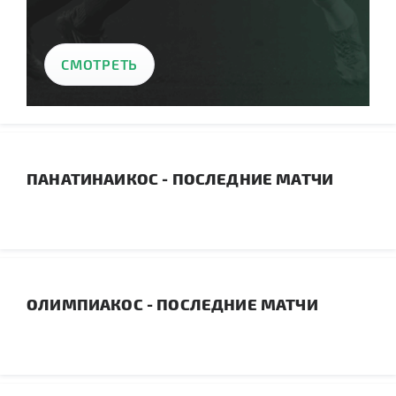
СМОТРЕТЬ
ПАНАТИНАИКОС - ПОСЛЕДНИЕ МАТЧИ
ОЛИМПИАКОС - ПОСЛЕДНИЕ МАТЧИ