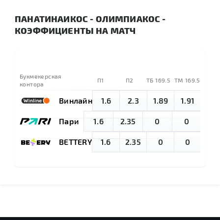
ПАНАТИНАИКОС - ОЛИМПИАКОС -
КОЭФФИЦИЕНТЫ НА МАТЧ
Букмекерская
П1
П2
TБ 169.5
ТМ 169.5
контора
Винлайн
1.6
2.3
1.89
1.91
Пари
1.6
2.35
0
0
BETTERY
1.6
2.35
0
0