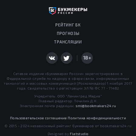
РЕЙТИНГ БК
ПРОГНОЗЫ
ТРАНСЛЯЦИИ
18+
Сетевое издание «Букмекерах России» зарегистрировано в
Федеральной службе по надзору в сфере связи, информационных
технологий и массовых коммуникаций (Роскомнадзор) 1 ноября 2017
года. Свидетельство о регистрации ЭЛ № ФС 77 - 71482
Учредитель: ООО "Ленинград Медиа"
Главный редактор: Точилин Д.Н.
Электронная почта редакции:
smi@bookmakers24.ru
Пользовательское соглашение
Политика конфиденциальности
© 2015 - 2024 независимый рейтинг букмекеров от bookmakers24.ru
Designed by
Flatstudio