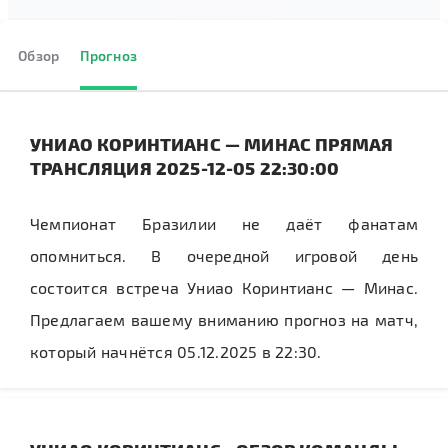
Обзор
Прогноз
УНИАО КОРИНТИАНС — МИНАС ПРЯМАЯ
ТРАНСЛЯЦИЯ 2025-12-05 22:30:00
Чемпионат Бразилии не даёт фанатам
опомниться. В очередной игровой день
состоится встреча Униао Коринтианс — Минас.
Предлагаем вашему вниманию прогноз на матч,
который начнётся 05.12.2025 в 22:30.