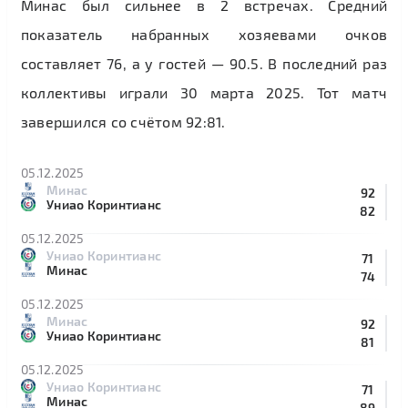
Минас был сильнее в 2 встречах. Средний
показатель набранных хозяевами очков
составляет 76, а у гостей — 90.5. В последний раз
коллективы играли 30 марта 2025. Тот матч
завершился со счётом 92:81.
05.12.2025
Минас
92
Униао Коринтианс
82
05.12.2025
Униао Коринтианс
71
Минас
74
05.12.2025
Минас
92
Униао Коринтианс
81
05.12.2025
Униао Коринтианс
71
Минас
89