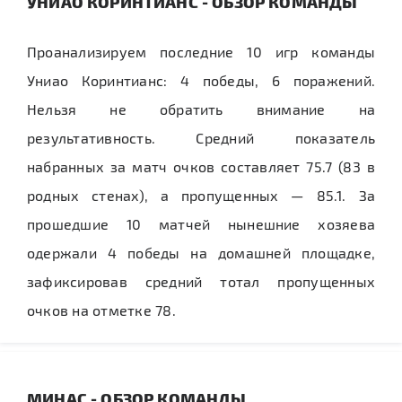
УНИАО КОРИНТИАНС - ОБЗОР КОМАНДЫ
Проанализируем последние 10 игр команды
Униао Коринтианс: 4 победы, 6 поражений.
Нельзя не обратить внимание на
результативность. Средний показатель
набранных за матч очков составляет 75.7 (83 в
родных стенах), а пропущенных — 85.1. За
прошедшие 10 матчей нынешние хозяева
одержали 4 победы на домашней площадке,
зафиксировав средний тотал пропущенных
очков на отметке 78.
МИНАС - ОБЗОР КОМАНДЫ