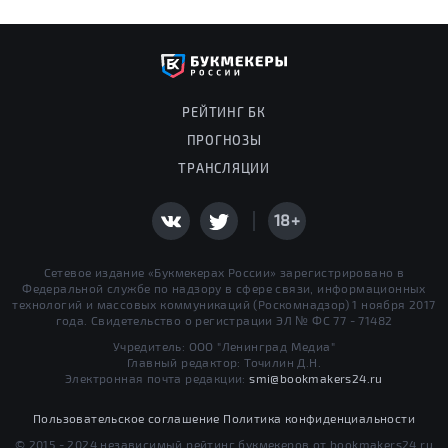
РЕЙТИНГ БК
ПРОГНОЗЫ
ТРАНСЛЯЦИИ
18+
Сетевое издание «Букмекерах России» зарегистрировано в
Федеральной службе по надзору в сфере связи, информационных
технологий и массовых коммуникаций (Роскомнадзор) 1 ноября 2017
года. Свидетельство о регистрации ЭЛ № ФС 77 - 71482
Учредитель: ООО "Ленинград Медиа"
Главный редактор: Точилин Д.Н.
Электронная почта редакции:
smi@bookmakers24.ru
Пользовательское соглашение
Политика конфиденциальности
© 2015 - 2024 независимый рейтинг букмекеров от bookmakers24.ru