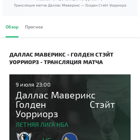
Трансляция матча Даллас Маверикс — Голден Стэйт Уорриорз
Обзор
Прогноз
ДАЛЛАС МАВЕРИКС - ГОЛДЕН СТЭЙТ
УОРРИОРЗ - ТРАНСЛЯЦИЯ МАТЧА
9 июля 23:00
Даллас Маверикс
Голден Стэйт
Уорриорз
ЛЕТНЯЯ ЛИГА НБА