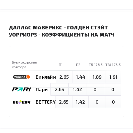
ДАЛЛАС МАВЕРИКС - ГОЛДЕН СТЭЙТ
УОРРИОРЗ - КОЭФФИЦИЕНТЫ НА МАТЧ
Букмекерская
П1
П2
TБ 178.5
ТМ 178.5
контора
Винлайн
2.65
1.44
1.89
1.91
Пари
2.65
1.42
0
0
BETTERY
2.65
1.42
0
0