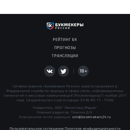
РЕЙТИНГ БК
ПРОГНОЗЫ
ТРАНСЛЯЦИИ
18+
Сетевое издание «Букмекерах России» зарегистрировано в
Федеральной службе по надзору в сфере связи, информационных
технологий и массовых коммуникаций (Роскомнадзор) 1 ноября 2017
года. Свидетельство о регистрации ЭЛ № ФС 77 - 71482
Учредитель: ООО "Ленинград Медиа"
Главный редактор: Точилин Д.Н.
Электронная почта редакции:
smi@bookmakers24.ru
Пользовательское соглашение
Политика конфиденциальности