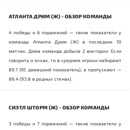
АТЛАНТА ДРИМ (Ж) - ОБЗОР КОМАНДЫ
4 победы и 6 поражений — такие показатели у
команды Атланта Дрим (Ж) в последних 10
матчах. Дома команда добыла 2 виктории. Если
говорить о очках, то в среднем игроки набирают
89.7 (95 домашний показатель), а пропускают —
89.4 (93.8 в родных стенах).
СИЭТЛ ШТОРМ (Ж) - ОБЗОР КОМАНДЫ
3 победы и 7 поражений — такие показатели у