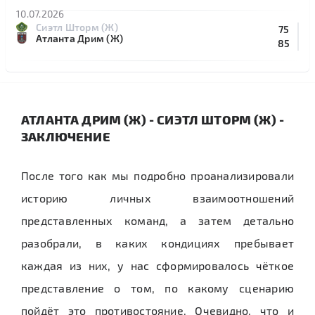
10.07.2026
Сиэтл Шторм (Ж)
75
Атланта Дрим (Ж)
85
АТЛАНТА ДРИМ (Ж) - СИЭТЛ ШТОРМ (Ж) -
ЗАКЛЮЧЕНИЕ
После того как мы подробно проанализировали
историю личных взаимоотношений
представленных команд, а затем детально
разобрали, в каких кондициях пребывает
каждая из них, у нас сформировалось чёткое
представление о том, по какому сценарию
пойдёт это противостояние. Очевидно, что и