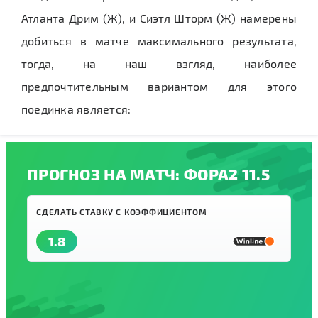
Атланта Дрим (Ж), и Сиэтл Шторм (Ж) намерены
добиться в матче максимального результата,
тогда, на наш взгляд, наиболее
предпочтительным вариантом для этого
поединка является:
ПРОГНОЗ НА МАТЧ: ФОРА2 11.5
СДЕЛАТЬ СТАВКУ С КОЭФФИЦИЕНТОМ
1.8