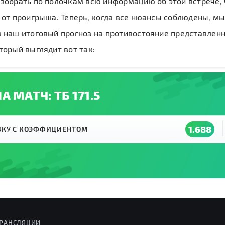
азобрать по полочкам всю информацию об этой встрече,
 от проигрыша. Теперь, когда все нюансы соблюдены, м
м наш итоговый прогноз на противостояние представлен
торый выглядит вот так:
А МАТЧ: ТБ 171.5
1.688
АВКУ С КОЭФФИЦИЕНТОМ
РАНСЛЯЦИИ