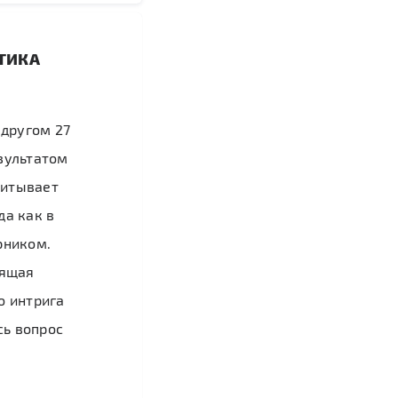
ТИКА
 другом 27
зультатом
читывает
да как в
рником.
оящая
о интрига
сь вопрос