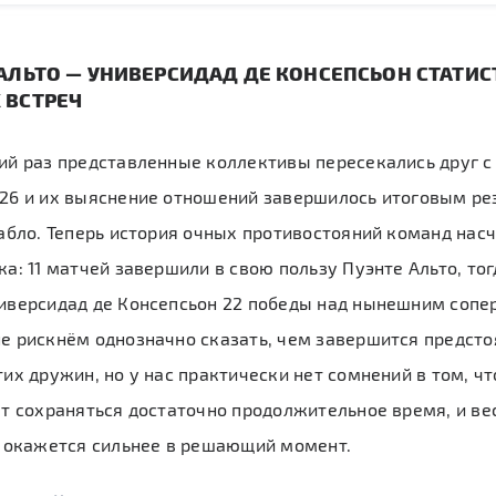
АЛЬТО — УНИВЕРСИДАД ДЕ КОНСЕПСЬОН СТАТИС
 ВСТРЕЧ
ий раз представленные коллективы пересекались друг с
26 и их выяснение отношений завершилось итоговым ре
табло. Теперь история очных противостояний команд нас
ка: 11 матчей завершили в свою пользу Пуэнте Альто, тог
иверсидад де Консепсьон 22 победы над нынешним сопе
е рискнём однозначно сказать, чем завершится предст
тих дружин, но у нас практически нет сомнений в том, чт
ет сохраняться достаточно продолжительное время, и ве
о окажется сильнее в решающий момент.