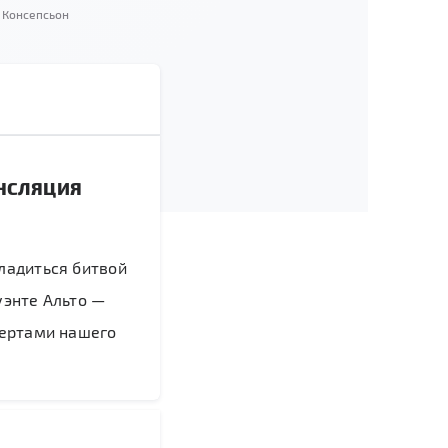
 Консепсьон
АНСЛЯЦИЯ
ладиться битвой
уэнте Альто —
пертами нашего