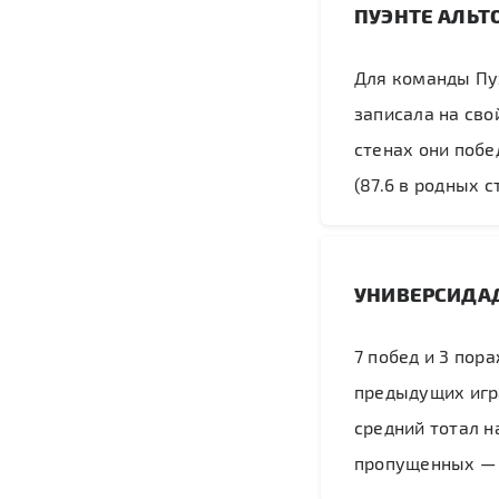
ПУЭНТЕ АЛЬТ
Для команды Пу
записала на сво
стенах они побед
(87.6 в родных с
УНИВЕРСИДАД
7 побед и 3 пор
предыдущих игра
средний тотал н
пропущенных — 8