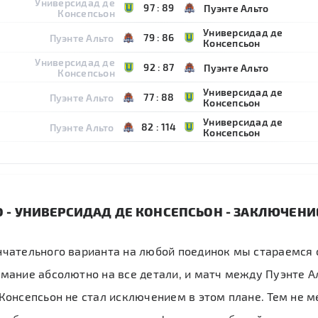
Универсидад де
97
:
89
Пуэнте Альто
Консепсьон
Универсидад де
79
:
86
Пуэнте Альто
Консепсьон
Универсидад де
92
:
87
Пуэнте Альто
Консепсьон
Универсидад де
77
:
88
Пуэнте Альто
Консепсьон
Универсидад де
82
:
114
Пуэнте Альто
Консепсьон
О - УНИВЕРСИДАД ДЕ КОНСЕПСЬОН - ЗАКЛЮЧЕНИ
нчательного варианта на любой поединок мы стараемся 
мание абсолютно на все детали, и матч между Пуэнте А
Консепсьон не стал исключением в этом плане. Тем не 