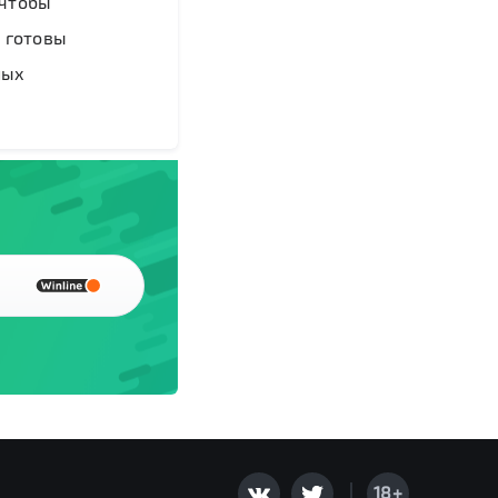
 чтобы
ы готовы
ных
18+