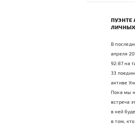
ПУЭНТЕ 
ЛИЧНЫХ
В последн
апреля 20
92:87 на 
33 поедин
активе Ун
Пока мы н
встреча э
в ней буд
в том, кт