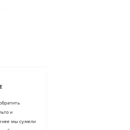
Е
обратить
льто и
менее мы сумели