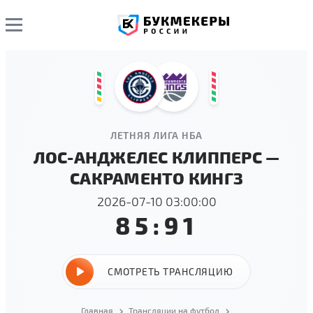
ЛЕТНЯЯ ЛИГА НБА
ЛОС-АНДЖЕЛЕС КЛИППЕРС —
САКРАМЕНТО КИНГЗ
2026-07-10 03:00:00
85:91
СМОТРЕТЬ ТРАНСЛЯЦИЮ
Главная
Трансляции на футбол