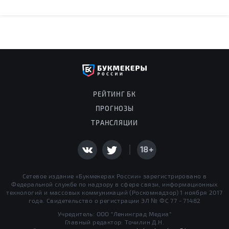
РЕЙТИНГ БК
ПРОГНОЗЫ
ТРАНСЛЯЦИИ
18+
Сетевое издание «Букмекерах России» зарегистрировано в
Федеральной службе по надзору в сфере связи, информационных
технологий и массовых коммуникаций (Роскомнадзор) 1 ноября 2017
года. Свидетельство о регистрации ЭЛ № ФС 77 - 71482
Учредитель: ООО "Ленинград Медиа"
Главный редактор: Точилин Д.Н.