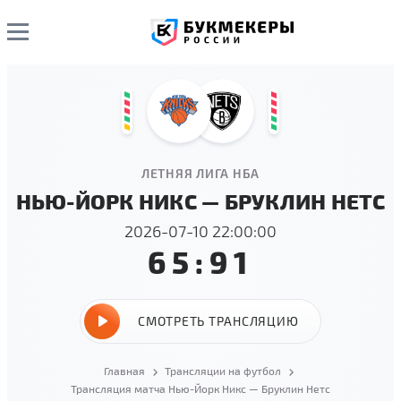
ЛЕТНЯЯ ЛИГА НБА
НЬЮ-ЙОРК НИКС — БРУКЛИН НЕТС
2026-07-10 22:00:00
65:91
СМОТРЕТЬ ТРАНСЛЯЦИЮ
Главная
Трансляции на футбол
Трансляция матча Нью-Йорк Никс — Бруклин Нетс