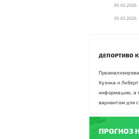
05.03.2026
05.03.2026
ДЕПОРТИВО К
Проанализирова
Куэнка и Либер
информацию, а 
вариантом для с
ПРОГНОЗ Н