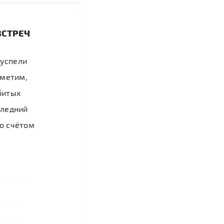
ВСТРЕЧ
 успели
тметим,
битых
следний
со счётом