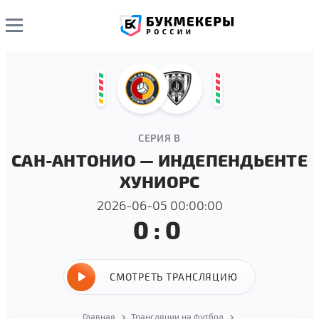
СЕРИЯ В
САН-АНТОНИО — ИНДЕПЕНДЬЕНТЕ
ХУНИОРС
2026-06-05 00:00:00
0:0
СМОТРЕТЬ ТРАНСЛЯЦИЮ
Главная
Трансляции на футбол