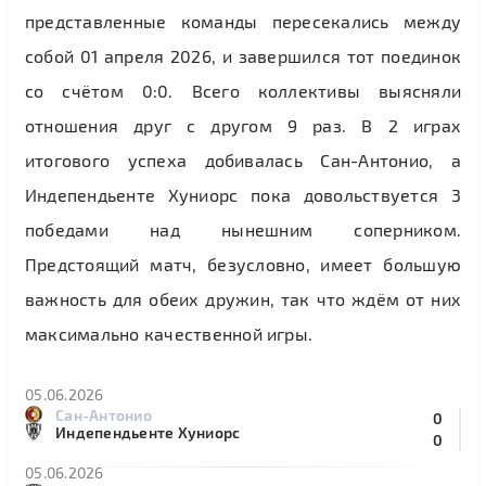
представленные команды пересекались между
собой 01 апреля 2026, и завершился тот поединок
со счётом 0:0. Всего коллективы выясняли
отношения друг с другом 9 раз. В 2 играх
итогового успеха добивалась Сан-Антонио, а
Индепендьенте Хуниорс пока довольствуется 3
победами над нынешним соперником.
Предстоящий матч, безусловно, имеет большую
важность для обеих дружин, так что ждём от них
максимально качественной игры.
05.06.2026
Сан-Антонио
0
Индепендьенте Хуниорс
0
05.06.2026