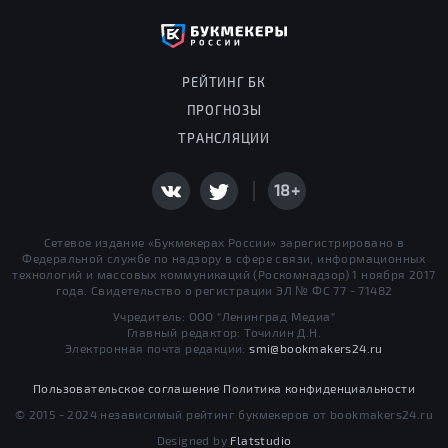
РЕЙТИНГ БК
ПРОГНОЗЫ
ТРАНСЛЯЦИИ
18+
Сетевое издание «Букмекерах России» зарегистрировано в
Федеральной службе по надзору в сфере связи, информационных
технологий и массовых коммуникаций (Роскомнадзор) 1 ноября 2017
года. Свидетельство о регистрации ЭЛ № ФС 77 - 71482
Учредитель: ООО "Ленинград Медиа"
Главный редактор: Точилин Д.Н.
Электронная почта редакции:
smi@bookmakers24.ru
Пользовательское соглашение
Политика конфиденциальности
© 2015 - 2024 независимый рейтинг букмекеров от bookmakers24.ru
Designed by
Flatstudio