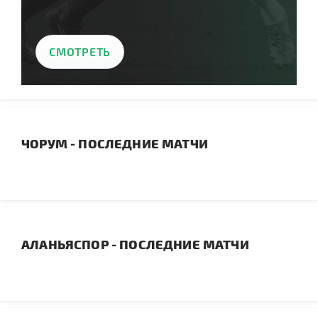
СМОТРЕТЬ
ЧОРУМ - ПОСЛЕДНИЕ МАТЧИ
АЛАНЬЯСПОР - ПОСЛЕДНИЕ МАТЧИ