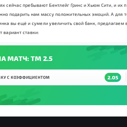
ях сейчас пребывают Бентлейг Гринс и Хьюм Сити, и их 
жно подарить нам массу положительных эмоций. А для т
нка вы ещё и сумели увеличить свой банк, предлагаем 
т вариант ставки:
А МАТЧ: ТМ 2.5
2.05
АВКУ С КОЭФФИЦИЕНТОМ