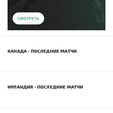
СМОТРЕТЬ
КАНАДА - ПОСЛЕДНИЕ МАТЧИ
ИРЛАНДИЯ - ПОСЛЕДНИЕ МАТЧИ