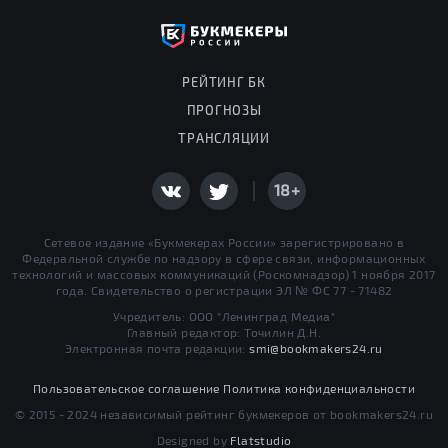
РЕЙТИНГ БК
ПРОГНОЗЫ
ТРАНСЛЯЦИИ
18+
Сетевое издание «Букмекерах России» зарегистрировано в
Федеральной службе по надзору в сфере связи, информационных
технологий и массовых коммуникаций (Роскомнадзор) 1 ноября 2017
года. Свидетельство о регистрации ЭЛ № ФС 77 - 71482
Учредитель: ООО "Ленинград Медиа"
Главный редактор: Точилин Д.Н.
Электронная почта редакции:
smi@bookmakers24.ru
Пользовательское соглашение
Политика конфиденциальности
© 2015 - 2024 независимый рейтинг букмекеров от bookmakers24.ru
Designed by
Flatstudio