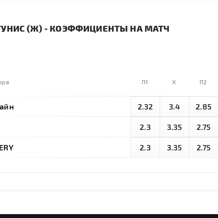
 ТУНИС (Ж) - КОЭФФИЦИЕНТЫ НА МАТЧ
ора
П1
X
П2
айн
2.32
3.4
2.85
и
2.3
3.35
2.75
ERY
2.3
3.35
2.75