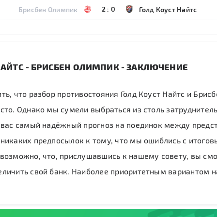
2
:
0
Брисбен Олимпик
Голд Коуст Найтс
НАЙТС - БРИСБЕН ОЛИМПИК - ЗАКЛЮЧЕНИЕ
ть, что разбор противостояния Голд Коуст Найтс и Брис
сто. Однако мы сумели выбраться из столь затруднител
я вас самый надёжный прогноз на поединок между пред
никаких предпосылок к тому, что мы ошиблись с итого
 возможно, что, прислушавшись к нашему совету, вы см
еличить свой банк. Наиболее приоритетным вариантом н