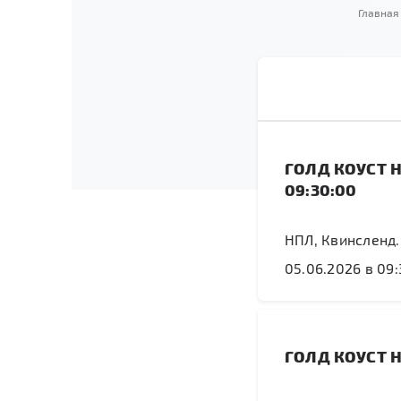
Главная
ГОЛД КОУСТ 
09:30:00
НПЛ, Квинсленд.
05.06.2026 в 09:
ГОЛД КОУСТ 