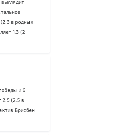
 выглядит
стальное
(2.3 в родных
яет 1.3 (2
победы и 6
2.5 (2.5 в
лектив Брисбен