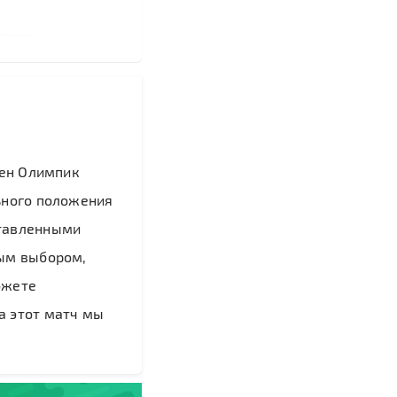
бен Олимпик
ьного положения
ставленными
вым выбором,
ожете
а этот матч мы