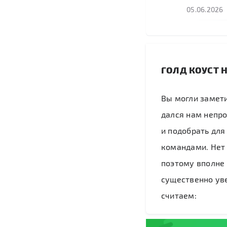
05.06.2026
ГОЛД КОУСТ 
Вы могли замети
дался нам непро
и подобрать дл
командами. Нет 
поэтому вполне
существенно ув
считаем: