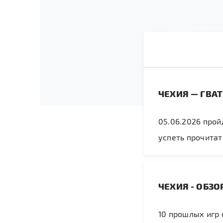
ЧЕХИЯ — ГВА
05.06.2026 прой
успеть прочитат
ЧЕХИЯ - ОБЗ
10 прошлых игр