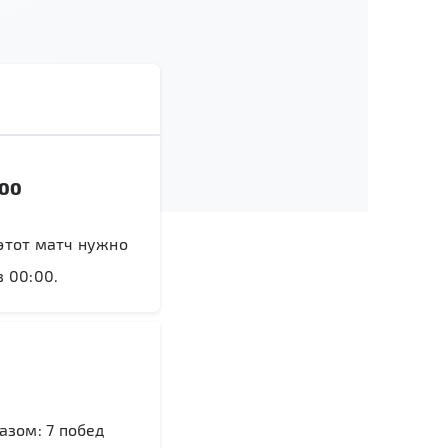
:00
 этот матч нужно
 00:00.
зом: 7 побед