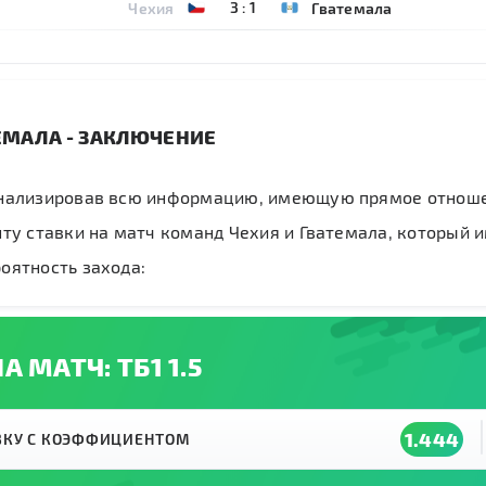
3
:
1
Чехия
Гватемала
ТЕМАЛА - ЗАКЛЮЧЕНИЕ
нализировав всю информацию, имеющую прямое отноше
ту ставки на матч команд Чехия и Гватемала, который 
оятность захода:
А МАТЧ: ТБ1 1.5
1.444
АВКУ С КОЭФФИЦИЕНТОМ