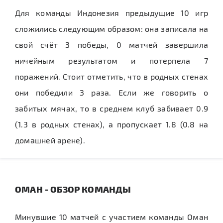
Для команды Индонезия предыдущие 10 игр
сложились следующим образом: она записала на
свой счёт 3 победы, 0 матчей завершила
ничейным результатом и потерпела 7
поражений. Стоит отметить, что в родных стенах
они победили 3 раза. Если же говорить о
забитых мячах, то в среднем клуб забивает 0.9
(1.3 в родных стенах), а пропускает 1.8 (0.8 на
домашней арене).
ОМАН - ОБЗОР КОМАНДЫ
Минувшие 10 матчей с участием команды Оман