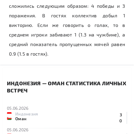
сложились следующим образом: 4 победы и 3
поражения. В гостях коллектив добыл 1
викторию. Если же говорить о голах, то в
среднем игроки забивают 1 (1.3 на чужбине), а
средний показатель пропущенных мячей равен
0.9 (1.5 в гостях).
ИНДОНЕЗИЯ — ОМАН СТАТИСТИКА ЛИЧНЫХ
ВСТРЕЧ
05.06.2026
Индонезия
3
Оман
0
05.06.2026