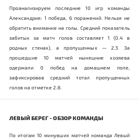
Проанализируем последние 10 игр команды
Александрия: 1 победа, 6 поражений. Нельзя не
обратить внимание на голы. Средний показатель
забитых за матч голов составляет 1 (0.4 в
родных стенах), а пропущенных — 2.3. За
прошедшие 10 матчей нынешние хозяева
одержали 0 побед на домашнем поле,
зафиксировав средний тотал пропущенных
голов на отметке 2.8.
ЛЕВЫЙ БЕРЕГ - ОБЗОР КОМАНДЫ
По итогам 10 минувших матчей команда Левый