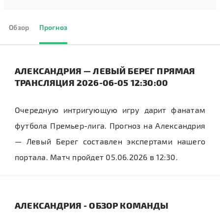
Обзор
Прогноз
АЛЕКСАНДРИЯ — ЛЕВЫЙ БЕРЕГ ПРЯМАЯ
ТРАНСЛЯЦИЯ 2026-06-05 12:30:00
Очередную интригующую игру дарит фанатам
футбола Премьер-лига. Прогноз на Александрия
— Левый Берег составлен экспертами нашего
портала. Матч пройдет 05.06.2026 в 12:30.
АЛЕКСАНДРИЯ - ОБЗОР КОМАНДЫ