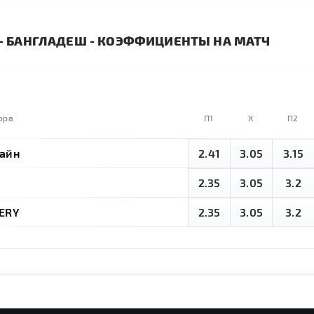
- БАНГЛАДЕШ - КОЭФФИЦИЕНТЫ НА МАТЧ
ора
П1
X
П2
айн
2.41
3.05
3.15
и
2.35
3.05
3.2
ERY
2.35
3.05
3.2