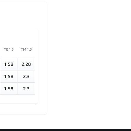
TБ 1.5
ТМ 1.5
1.58
2.28
1.58
2.3
1.58
2.3