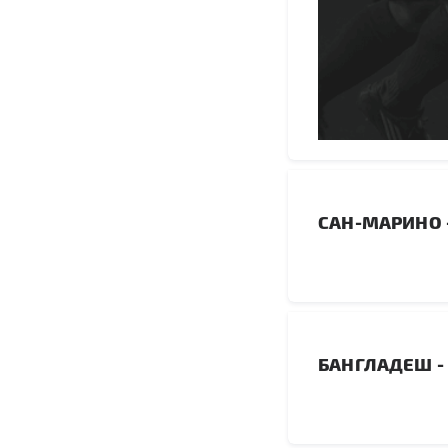
САН-МАРИНО 
БАНГЛАДЕШ -