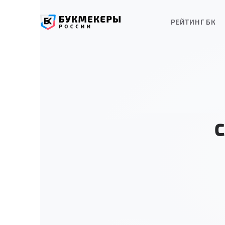
РЕЙТИНГ БК