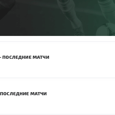
- ПОСЛЕДНИЕ МАТЧИ
 ПОСЛЕДНИЕ МАТЧИ