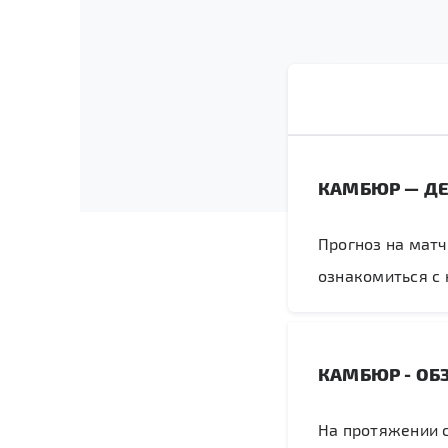
КАМБЮР — ДЕН
Прогноз на матч
ознакомиться с 
КАМБЮР - ОБ
На протяжении 