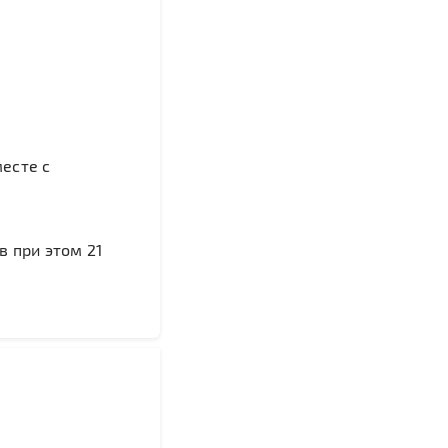
есте с
в при этом 21