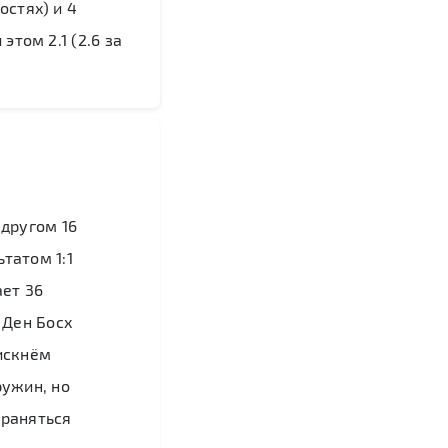
остях) и 4
этом 2.1 (2.6 за
 другом 16
татом 1:1
ает 36
 Ден Босх
искнём
ружин, но
храняться