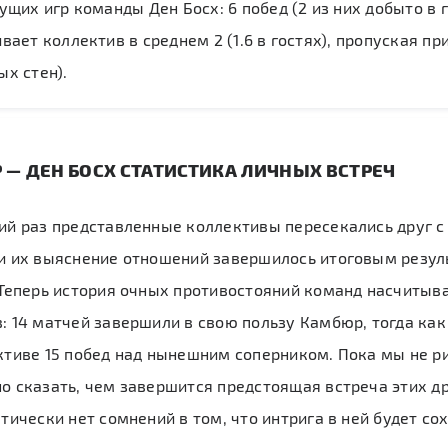
ущих игр команды Ден Босх: 6 побед (2 из них добыто в г
ает коллектив в среднем 2 (1.6 в гостях), пропуская при 
х стен).
— ДЕН БОСХ СТАТИСТИКА ЛИЧНЫХ ВСТРЕЧ
ий раз представленные коллективы пересекались друг с
и их выяснение отношений завершилось итоговым резуль
 Теперь история очных противостояний команд насчитыв
: 14 матчей завершили в свою пользу Камбюр, тогда как
ктиве 15 побед над нынешним соперником. Пока мы не р
о сказать, чем завершится предстоящая встреча этих д
ктически нет сомнений в том, что интрига в ней будет со