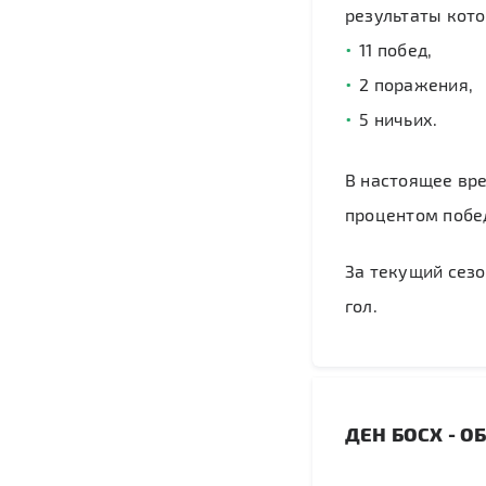
результаты кот
11 побед,
2 поражения,
5 ничьих.
В настоящее вре
процентом побе
За текущий сезо
гол.
ДЕН БОСХ - 