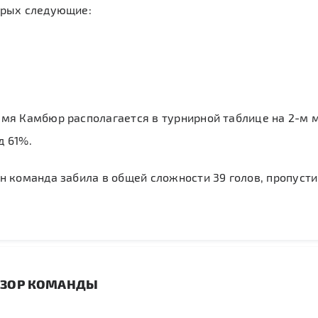
орых следующие:
мя Камбюр располагается в турнирной таблице на 2-м м
д 61%.
н команда забила в общей сложности 39 голов, пропусти
ОБЗОР КОМАНДЫ