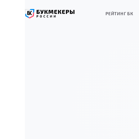
РЕЙТИНГ БК