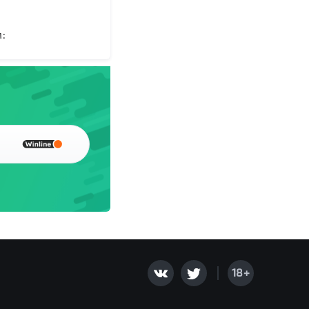
:
18+