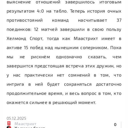
выяснение отношений завершилось итоговым
результатом 4:0 на табло. Теперь история очных
противостояний команд насчитывает 37
поединков: 12 матчей завершили в свою пользу
Хелмонд Спорт, тогда как Маастрихт имеет в
активе 15 побед над нынешним соперником. Пока
мы не рискнём однозначно сказать, чем
завершится предстоящая встреча этих дружин, но
у нас практически нет сомнений в том, что
интрига в ней будет сохраняться достаточно
продолжительное время, и весь вопрос в том, кто
окажется сильнее в решающий момент.
05.12.2025
Маастрихт
0