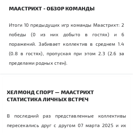
МААСТРИХТ - ОБЗОР КОМАНДЫ
Итоги 10 предыдущих игр команды Маастрихт: 2
победы (0 из них добыто в гостях) и 6
поражений. Забивает коллектив в среднем 1.4
(0.8 в гостях), пропуская при этом 2.3 (2.6 за
пределами родных стен).
ХЕЛМОНД СПОРТ — МААСТРИХТ
СТАТИСТИКА ЛИЧНЫХ ВСТРЕЧ
В последний раз представленные коллективы
пересекались друг с другом 07 марта 2025 и их