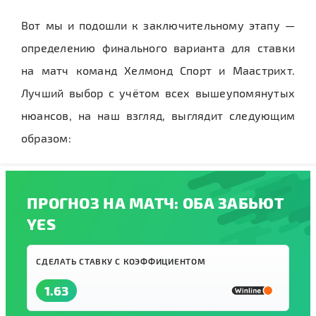
Вот мы и подошли к заключительному этапу —
определению финального варианта для ставки
на матч команд Хелмонд Спорт и Маастрихт.
Лучший выбор с учётом всех вышеупомянутых
нюансов, на наш взгляд, выглядит следующим
образом:
ПРОГНОЗ НА МАТЧ: ОБА ЗАБЬЮТ
YES
СДЕЛАТЬ СТАВКУ С КОЭФФИЦИЕНТОМ
1.63