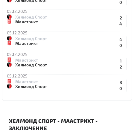
Хелмонд Спорт
0
05.12.2025
Хелмонд Спорт
2
Маастрихт
4
05.12.2025
Хелмонд Спорт
4
Маастрихт
0
05.12.2025
Маастрихт
1
Хелмонд Спорт
2
05.12.2025
Маастрихт
3
Хелмонд Спорт
0
ХЕЛМОНД СПОРТ - МААСТРИХТ -
ЗАКЛЮЧЕНИЕ