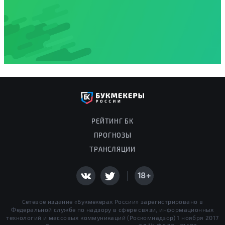
РЕЙТИНГ БК
ПРОГНОЗЫ
ТРАНСЛЯЦИИ
18+
Сетевое издание «Букмекерах России» зарегистрировано в
Федеральной службе по надзору в сфере связи, информационных
технологий и массовых коммуникаций (Роскомнадзор) 1 ноября 2017