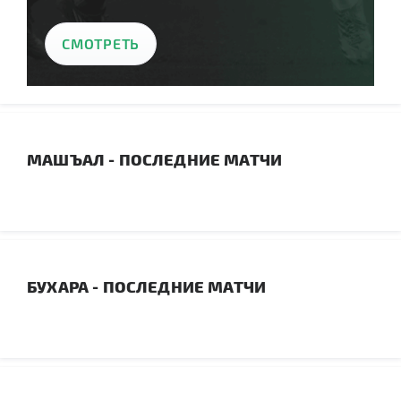
СМОТРЕТЬ
МАШЪАЛ - ПОСЛЕДНИЕ МАТЧИ
БУХАРА - ПОСЛЕДНИЕ МАТЧИ