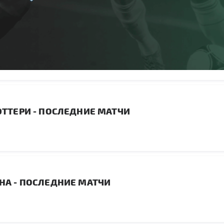
ЭТТЕРИ - ПОСЛЕДНИЕ МАТЧИ
НА - ПОСЛЕДНИЕ МАТЧИ