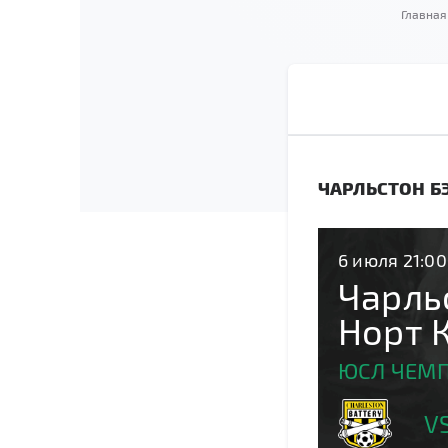
Главная
ЧАРЛЬСТОН Б
6 июля 21:00
Чарль
Норт 
ЮСЛ ЧЕМ
V