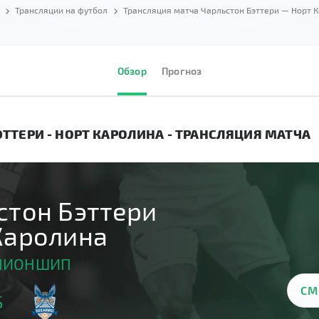
Трансляции на футбол
Трансляция матча Чарльстон Бэттери — Норт 
Обзор
Прогноз
ЭТТЕРИ - НОРТ КАРОЛИНА - ТРАНСЛЯЦИЯ МАТЧА
стон Бэттери
Каролина
ПИОНШИП
СМ
S