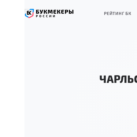
РЕЙТИНГ БК
ЧАРЛЬ