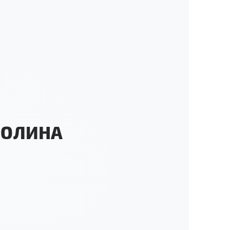
РОЛИНА