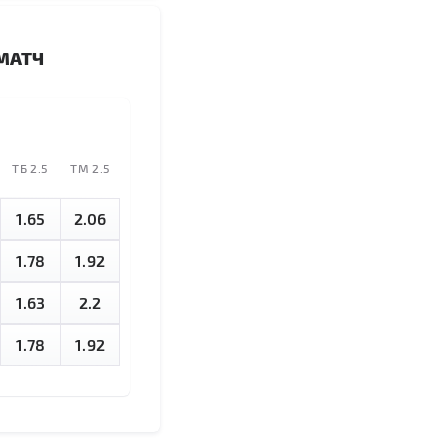
 МАТЧ
TБ 2.5
ТМ 2.5
1.65
2.06
1.78
1.92
1.63
2.2
1.78
1.92