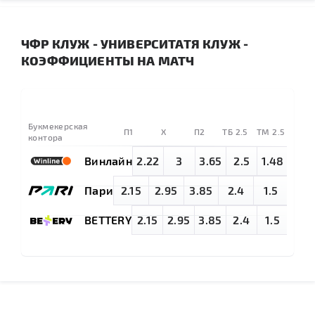
ЧФР КЛУЖ - УНИВЕРСИТАТЯ КЛУЖ -
КОЭФФИЦИЕНТЫ НА МАТЧ
Букмекерская
П1
X
П2
TБ 2.5
ТМ 2.5
контора
Винлайн
2.22
3
3.65
2.5
1.48
Пари
2.15
2.95
3.85
2.4
1.5
BETTERY
2.15
2.95
3.85
2.4
1.5