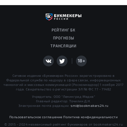
РЕЙТИНГ БК
ПРОГНОЗЫ
ТРАНСЛЯЦИИ
18+
Сетевое издание «Букмекерах России» зарегистрировано в
Федеральной службе по надзору в сфере связи, информационных
технологий и массовых коммуникаций (Роскомнадзор) 1 ноября 2017
года. Свидетельство о регистрации ЭЛ № ФС 77 - 71482
Учредитель: ООО "Ленинград Медиа"
Главный редактор: Точилин Д.Н.
Электронная почта редакции:
smi@bookmakers24.ru
Пользовательское соглашение
Политика конфиденциальности
© 2015 - 2024 независимый рейтинг букмекеров от bookmakers24.ru