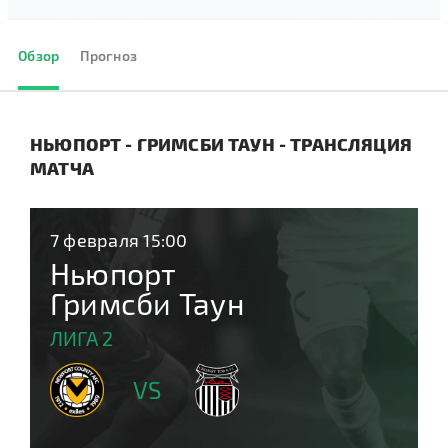
Обзор
Прогноз
НЬЮПОРТ - ГРИМСБИ ТАУН - ТРАНСЛЯЦИЯ
МАТЧА
7 февраля 15:00
Ньюпорт
Гримсби Таун
ЛИГА 2
VS