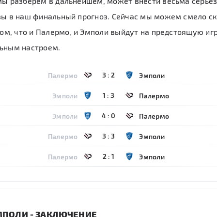
ы разберём в дальнейшем, может внести весьма серьё
ы в наш финальный прогноз. Сейчас мы можем смело ск
том, что и Палермо, и Эмполи выйдут на предстоящую игр
ьным настроем.
3
:
2
Палермо
Эмполи
1
:
3
Эмполи
Палермо
4
:
0
Эмполи
Палермо
3
:
3
Палермо
Эмполи
2
:
1
Палермо
Эмполи
МПОЛИ - ЗАКЛЮЧЕНИЕ