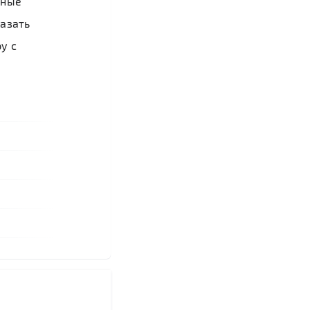
зные
азать
у с