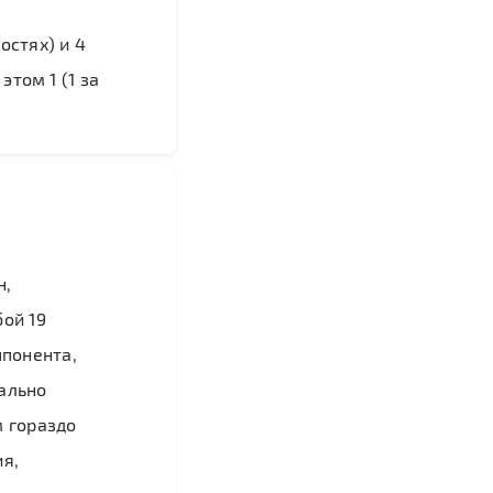
остях) и 4
этом 1 (1 за
н,
ой 19
ппонента,
тально
м гораздо
я,