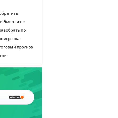
обратить
и Эмполи не
разобрать по
проигрыша.
тоговый прогноз
так: