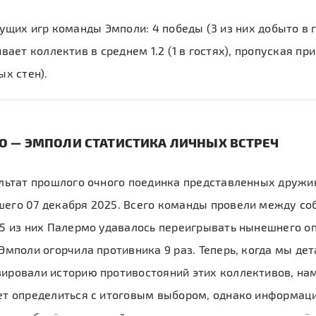
ущих игр команды Эмполи: 4 победы (3 из них добыто в г
ает коллектив в среднем 1.2 (1 в гостях), пропуская при 
х стен).
О — ЭМПОЛИ СТАТИСТИКА ЛИЧНЫХ ВСТРЕЧ
ультат прошлого очного поединка представленных дружи
его 07 декабря 2025. Всего команды провели между соб
 5 из них Палермо удавалось переигрывать нынешнего о
 Эмполи огорчила противника 9 раз. Теперь, когда мы де
ировали историю противостояний этих коллективов, на
ет определиться с итоговым выбором, однако информаци