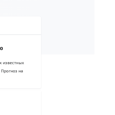
00
ух известных
 Прогноз на