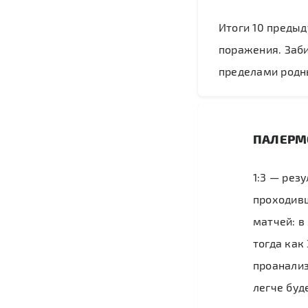
Итоги 10 предыд
поражения. Забив
пределами родны
ПАЛЕРМ
1:3 — рез
проходивш
матчей: в
тогда как
проанализ
легче буд