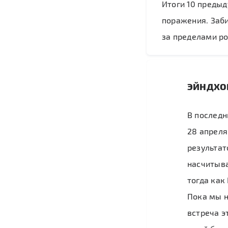
Итоги 10 предыд
поражения. Забив
за пределами ро
ЭЙНДХОВ
В последн
28 апреля
результат
насчитыва
тогда как
Пока мы н
встреча э