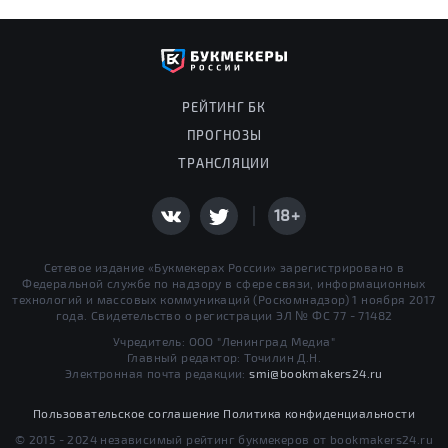
РЕЙТИНГ БК
ПРОГНОЗЫ
ТРАНСЛЯЦИИ
18+
Сетевое издание «Букмекерах России» зарегистрировано в
Федеральной службе по надзору в сфере связи, информационных
технологий и массовых коммуникаций (Роскомнадзор) 1 ноября 2017
года. Свидетельство о регистрации ЭЛ № ФС 77 - 71482
Учредитель: ООО "Ленинград Медиа"
Главный редактор: Точилин Д.Н.
Электронная почта редакции:
smi@bookmakers24.ru
Пользовательское соглашение
Политика конфиденциальности
© 2015 - 2024 независимый рейтинг букмекеров от bookmakers24.ru