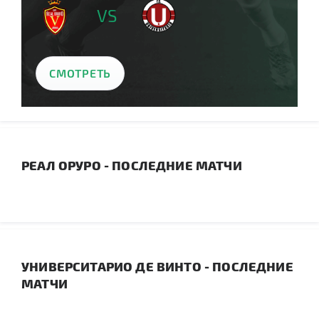
VS
СМОТРЕТЬ
РЕАЛ ОРУРО - ПОСЛЕДНИЕ МАТЧИ
УНИВЕРСИТАРИО ДЕ ВИНТО - ПОСЛЕДНИЕ
МАТЧИ