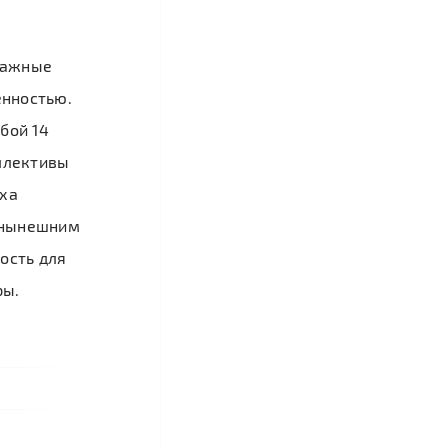
 важные
енностью.
бой 14
оллективы
еха
д нынешним
ость для
ры.