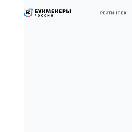
РЕЙТИНГ БК