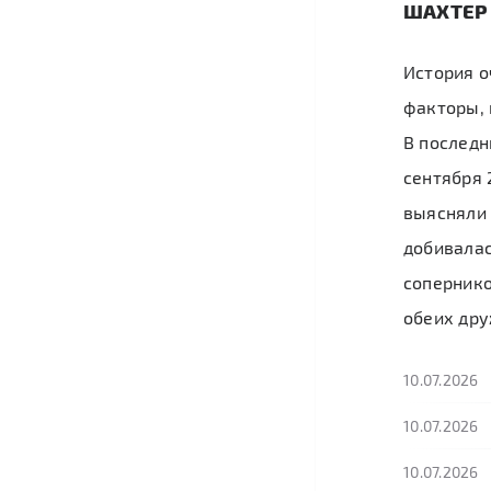
ШАХТЕР 
История о
факторы, 
В последн
сентября 
выясняли 
добивалас
сопернико
обеих дру
10.07.2026
10.07.2026
10.07.2026