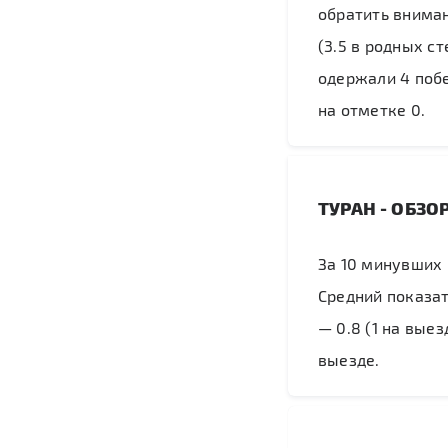
обратить вниман
(3.5 в родных с
одержали 4 поб
на отметке 0.
ТУРАН - ОБЗ
За 10 минувших 
Средний показат
— 0.8 (1 на вые
выезде.