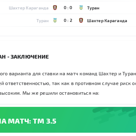
0
:
0
Шахтер Караганда
Туран
0
:
2
Туран
Шахтер Караганда
АН - ЗАКЛЮЧЕНИЕ
ого варианта для ставки на матч команд Шахтер и Тура
ей ответственностью, так как в противном случае риск о
высоким. Мы же решили остановиться на:
А МАТЧ: ТМ 3.5