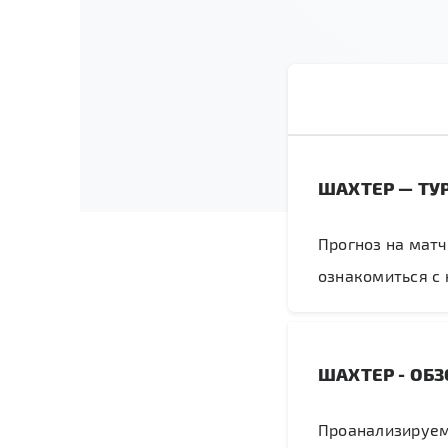
ШАХТЕР — ТУР
Прогноз на матч
ознакомиться с 
ШАХТЕР - ОБ
Проанализируем 