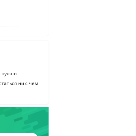
н нужно
статься ни с чем