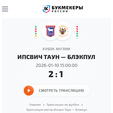
КУБОК АНГЛИИ
ИПСВИЧ ТАУН — БЛЭКПУЛ
2026-01-10 15:00:00
2:1
СМОТРЕТЬ ТРАНСЛЯЦИЮ
Главная
Трансляции на футбол
Трансляция матча Ипсвич Таун — Блэкпул