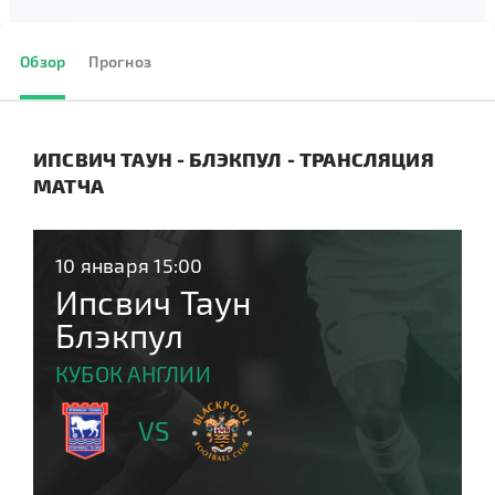
Обзор
Прогноз
ИПСВИЧ ТАУН - БЛЭКПУЛ - ТРАНСЛЯЦИЯ
МАТЧА
10 января 15:00
Ипсвич Таун
Блэкпул
КУБОК АНГЛИИ
VS