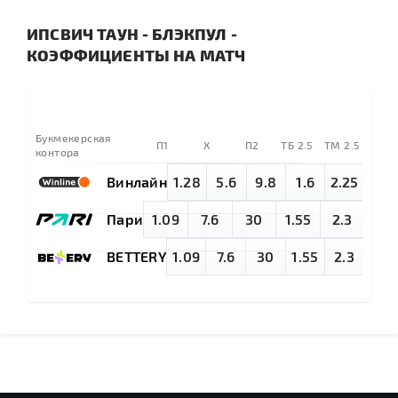
ИПСВИЧ ТАУН - БЛЭКПУЛ -
КОЭФФИЦИЕНТЫ НА МАТЧ
Букмекерская
П1
X
П2
TБ 2.5
ТМ 2.5
контора
Винлайн
1.28
5.6
9.8
1.6
2.25
Пари
1.09
7.6
30
1.55
2.3
BETTERY
1.09
7.6
30
1.55
2.3