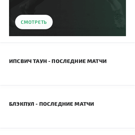
СМОТРЕТЬ
ИПСВИЧ ТАУН - ПОСЛЕДНИЕ МАТЧИ
БЛЭКПУЛ - ПОСЛЕДНИЕ МАТЧИ