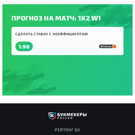
ПРОГНОЗ НА МАТЧ: 1Х2 W1
СДЕЛАТЬ СТАВКУ С КОЭФФИЦИЕНТОМ
1.96
РЕЙТИНГ БК