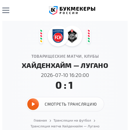
ТОВАРИЩЕСКИЕ МАТЧИ, КЛУБЫ
ХАЙДЕНХАЙМ — ЛУГАНО
2026-07-10 16:20:00
0:1
СМОТРЕТЬ ТРАНСЛЯЦИЮ
Главная
Трансляции на футбол
Трансляция матча Хайденхайм — Лугано