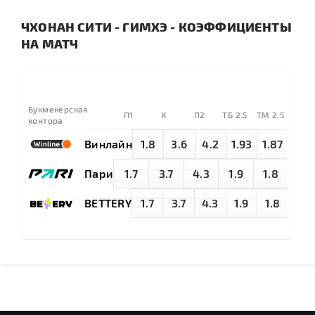
ЧХОНАН СИТИ - ГИМХЭ - КОЭФФИЦИЕНТЫ
НА МАТЧ
Букмекерская
П1
X
П2
TБ 2.5
ТМ 2.5
контора
Винлайн
1.8
3.6
4.2
1.93
1.87
Пари
1.7
3.7
4.3
1.9
1.8
BETTERY
1.7
3.7
4.3
1.9
1.8