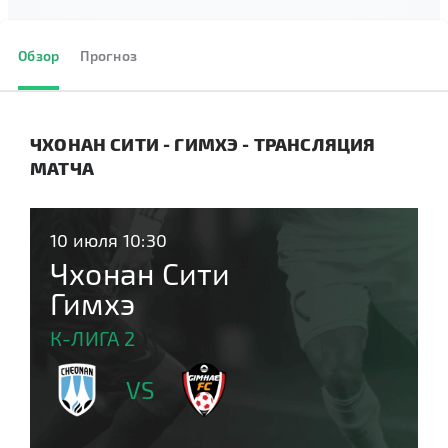
Обзор
Прогноз
ЧХОНАН СИТИ - ГИМХЭ - ТРАНСЛЯЦИЯ
МАТЧА
10 июля 10:30
Чхонан Сити
Гимхэ
К-ЛИГА 2
VS