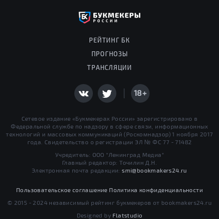
РЕЙТИНГ БК
ПРОГНОЗЫ
ТРАНСЛЯЦИИ
18+
Сетевое издание «Букмекерах России» зарегистрировано в
Федеральной службе по надзору в сфере связи, информационных
технологий и массовых коммуникаций (Роскомнадзор) 1 ноября 2017
года. Свидетельство о регистрации ЭЛ № ФС 77 - 71482
Учредитель: ООО "Ленинград Медиа"
Главный редактор: Точилин Д.Н.
Электронная почта редакции:
smi@bookmakers24.ru
Пользовательское соглашение
Политика конфиденциальности
© 2015 - 2024 независимый рейтинг букмекеров от bookmakers24.ru
Designed by
Flatstudio