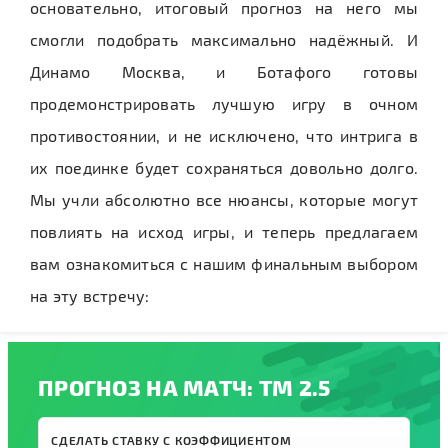
основательно, итоговый прогноз на него мы
смогли подобрать максимально надёжный. И
Динамо Москва, и Ботафого готовы
продемонстрировать лучшую игру в очном
противостоянии, и не исключено, что интрига в
их поединке будет сохраняться довольно долго.
Мы учли абсолютно все нюансы, которые могут
повлиять на исход игры, и теперь предлагаем
вам ознакомиться с нашим финальным выбором
на эту встречу:
ПРОГНОЗ НА МАТЧ: ТМ 2.5
СДЕЛАТЬ СТАВКУ С КОЭФФИЦИЕНТОМ