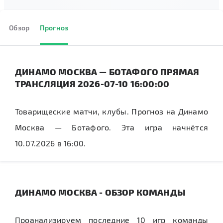
Обзор
Прогноз
ДИНАМО МОСКВА — БОТАФОГО ПРЯМАЯ
ТРАНСЛЯЦИЯ 2026-07-10 16:00:00
Товарищеские матчи, клубы. Прогноз на Динамо
Москва — Ботафого. Эта игра начнётся
10.07.2026 в 16:00.
ДИНАМО МОСКВА - ОБЗОР КОМАНДЫ
Проанализируем последние 10 игр команды