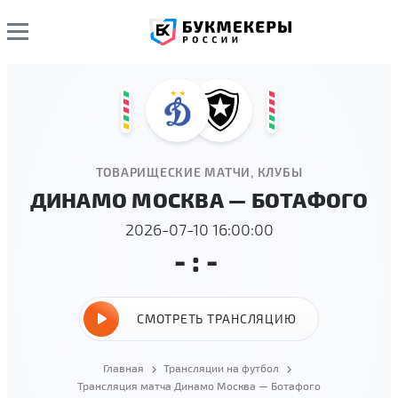
ТОВАРИЩЕСКИЕ МАТЧИ, КЛУБЫ
ДИНАМО МОСКВА — БОТАФОГО
2026-07-10 16:00:00
-:-
СМОТРЕТЬ ТРАНСЛЯЦИЮ
Главная
Трансляции на футбол
Трансляция матча Динамо Москва — Ботафого