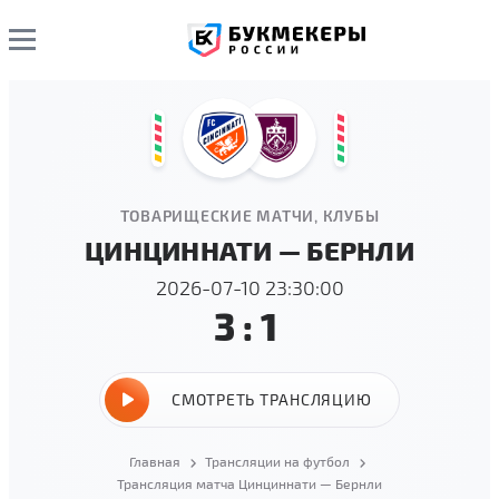
ТОВАРИЩЕСКИЕ МАТЧИ, КЛУБЫ
ЦИНЦИННАТИ — БЕРНЛИ
2026-07-10 23:30:00
3:1
СМОТРЕТЬ ТРАНСЛЯЦИЮ
Главная
Трансляции на футбол
Трансляция матча Цинциннати — Бернли