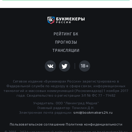
РЕЙТИНГ БК
ПРОГНОЗЫ
ТРАНСЛЯЦИИ
18+
Сетевое издание «Букмекерах России» зарегистрировано в
Федеральной службе по надзору в сфере связи, информационных
технологий и массовых коммуникаций (Роскомнадзор) 1 ноября 2017
года. Свидетельство о регистрации ЭЛ № ФС 77 - 71482
Учредитель: ООО "Ленинград Медиа"
Главный редактор: Точилин Д.Н.
Электронная почта редакции:
smi@bookmakers24.ru
Пользовательское соглашение
Политика конфиденциальности
© 2015 - 2024 независимый рейтинг букмекеров от bookmakers24.ru