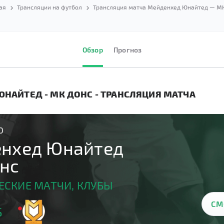
ая
Трансляции на футбол
Трансляция матча Мейденхед Юнайтед — М
Обзор
Прогноз
НАЙТЕД - МК ДОНС - ТРАНСЛЯЦИЯ МАТЧА
0
нхед Юнайтед
нс
СКИЕ МАТЧИ, КЛУБЫ
СМ
S