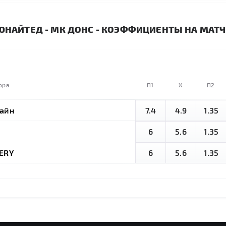
НАЙТЕД - МК ДОНС - КОЭФФИЦИЕНТЫ НА МАТЧ
ора
П1
X
П2
айн
7.4
4.9
1.35
и
6
5.6
1.35
ERY
6
5.6
1.35