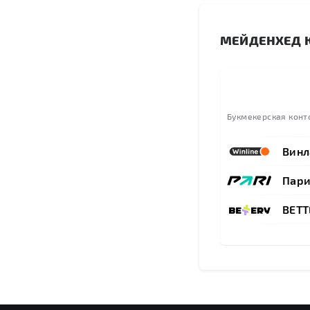
МЕЙДЕНХЕД Ю
Букмекерская конт
Винл
Пар
BETT