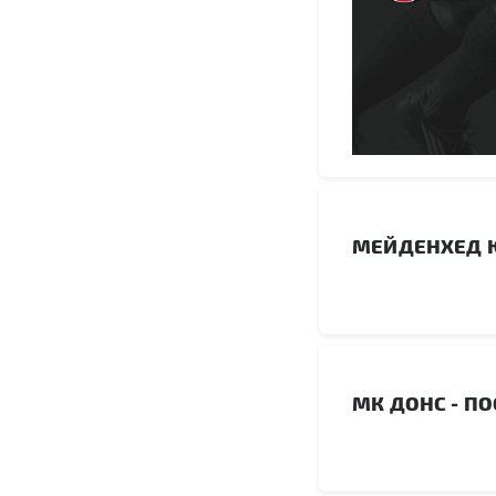
МЕЙДЕНХЕД Ю
МК ДОНС - П