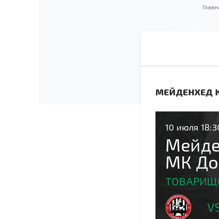
Главн
МЕЙДЕНХЕД Ю
10 июля 18:3
Мейде
МК До
ТОВАРИЩЕ
V