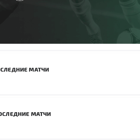
ОСЛЕДНИЕ МАТЧИ
ПОСЛЕДНИЕ МАТЧИ