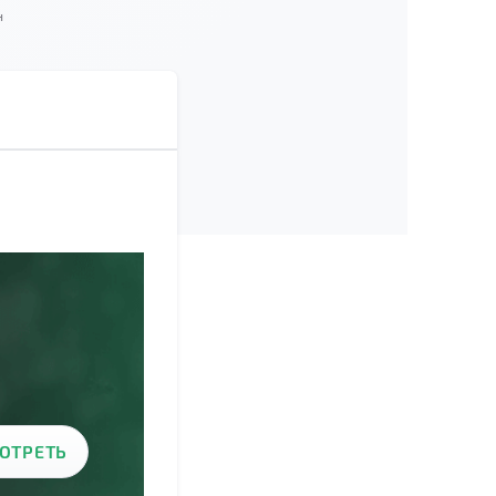
н
ОТРЕТЬ