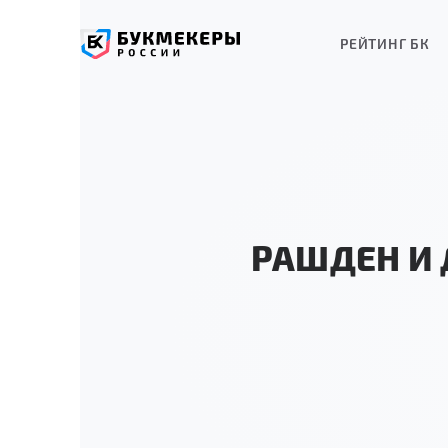
РЕЙТИНГ БК
РАШДЕН И