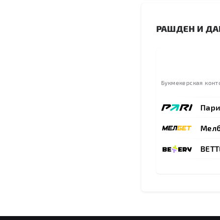
РАШДЕН И ДА
Букмекерская конт
Пар
Мелб
BETT