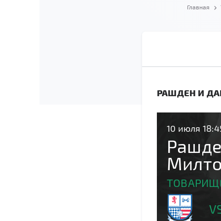
Главная
РАШДЕН И ДА
10 июля 18:4
Рашде
Милто
ТОВАРИЩЕ
V