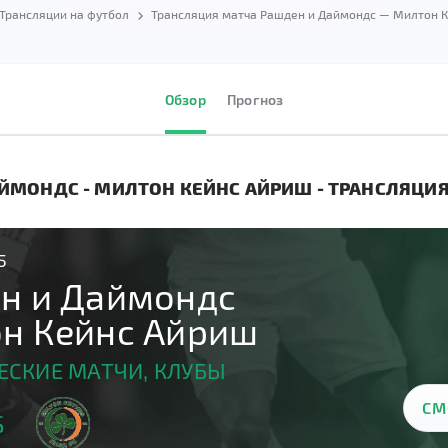
Трансляции на футбол
Трансляция матча Рашден и Даймондс — Милтон 
Обзор
Прогноз
ЙМОНДС - МИЛТОН КЕЙНС АЙРИШ - ТРАНСЛЯЦИ
5
н и Даймондс
н Кейнс Айриш
СКИЕ МАТЧИ, КЛУБЫ
СМ
S