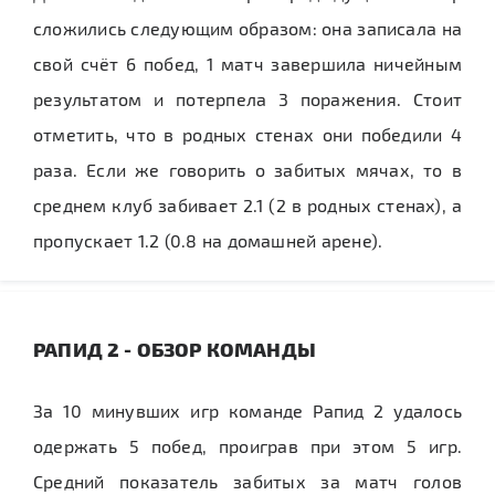
сложились следующим образом: она записала на
свой счёт 6 побед, 1 матч завершила ничейным
результатом и потерпела 3 поражения. Стоит
отметить, что в родных стенах они победили 4
раза. Если же говорить о забитых мячах, то в
среднем клуб забивает 2.1 (2 в родных стенах), а
пропускает 1.2 (0.8 на домашней арене).
РАПИД 2 - ОБЗОР КОМАНДЫ
За 10 минувших игр команде Рапид 2 удалось
одержать 5 побед, проиграв при этом 5 игр.
Средний показатель забитых за матч голов