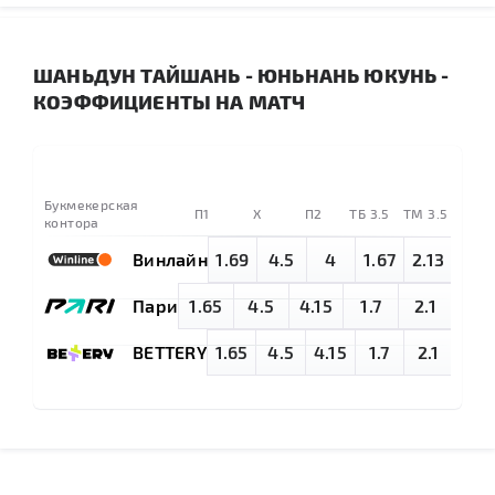
ШАНЬДУН ТАЙШАНЬ - ЮНЬНАНЬ ЮКУНЬ -
КОЭФФИЦИЕНТЫ НА МАТЧ
Букмекерская
П1
X
П2
TБ 3.5
ТМ 3.5
контора
Винлайн
1.69
4.5
4
1.67
2.13
Пари
1.65
4.5
4.15
1.7
2.1
BETTERY
1.65
4.5
4.15
1.7
2.1