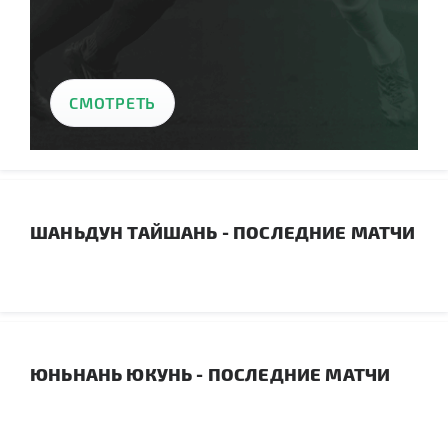
СМОТРЕТЬ
ШАНЬДУН ТАЙШАНЬ - ПОСЛЕДНИЕ МАТЧИ
ЮНЬНАНЬ ЮКУНЬ - ПОСЛЕДНИЕ МАТЧИ