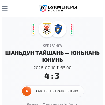
СУПЕРЛИГА
ШАНЬДУН ТАЙШАНЬ — ЮНЬНАНЬ
ЮКУНЬ
2026-07-10 11:35:00
4:3
СМОТРЕТЬ ТРАНСЛЯЦИЮ
Главная
Трансляции на футбол