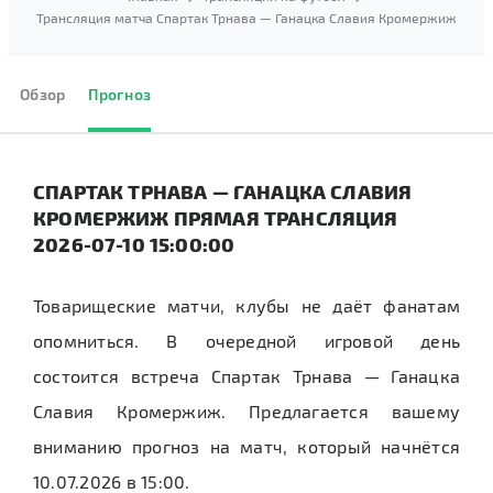
Трансляция матча Спартак Трнава — Ганацка Славия Кромержиж
Обзор
Прогноз
СПАРТАК ТРНАВА — ГАНАЦКА СЛАВИЯ
КРОМЕРЖИЖ ПРЯМАЯ ТРАНСЛЯЦИЯ
2026-07-10 15:00:00
Товарищеские матчи, клубы не даёт фанатам
опомниться. В очередной игровой день
состоится встреча Спартак Трнава — Ганацка
Славия Кромержиж. Предлагается вашему
вниманию прогноз на матч, который начнётся
10.07.2026 в 15:00.