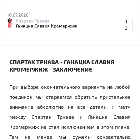
10.07.2026
Спартак Трнава
1
Ганацка Славия Кромержиж
3
СПАРТАК ТРНАВА - ГАНАЦКА СЛАВИЯ
КРОМЕРЖИЖ - ЗАКЛЮЧЕНИЕ
При выборе окончательного варианта на любой
поединок мы стараемся обратить пристальное
внимание абсолютно на все детали, и матч
между Спартак Трнава и Ганацка Славия
Кромержиж не стал исключением в этом плане.
Тем не менее мы сумели основательно