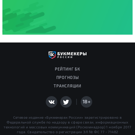
РЕЙТИНГ БК
ПРОГНОЗЫ
ТРАНСЛЯЦИИ
18+
Сетевое издание «Букмекерах России» зарегистрировано в
Федеральной службе по надзору в сфере связи, информационных
технологий и массовых коммуникаций (Роскомнадзор) 1 ноября 2017
года. Свидетельство о регистрации ЭЛ № ФС 77 - 71482