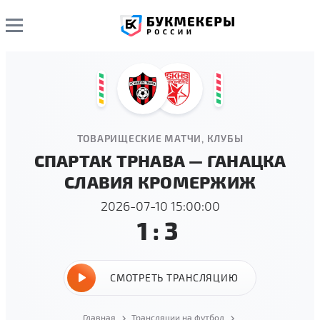
ТОВАРИЩЕСКИЕ МАТЧИ, КЛУБЫ
СПАРТАК ТРНАВА — ГАНАЦКА
СЛАВИЯ КРОМЕРЖИЖ
2026-07-10 15:00:00
1:3
СМОТРЕТЬ ТРАНСЛЯЦИЮ
Главная
Трансляции на футбол