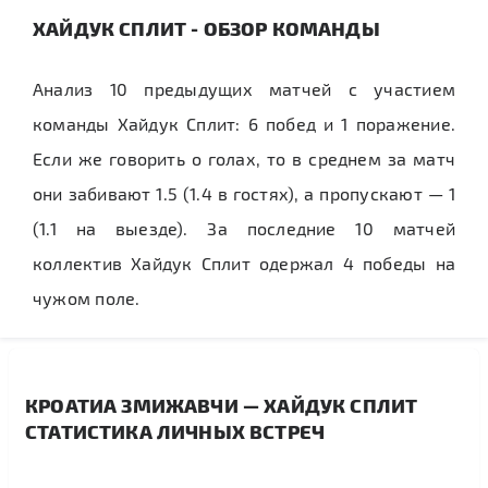
ХАЙДУК СПЛИТ - ОБЗОР КОМАНДЫ
Анализ 10 предыдущих матчей с участием
команды Хайдук Сплит: 6 побед и 1 поражение.
Если же говорить о голах, то в среднем за матч
они забивают 1.5 (1.4 в гостях), а пропускают — 1
(1.1 на выезде). За последние 10 матчей
коллектив Хайдук Сплит одержал 4 победы на
чужом поле.
КРОАТИА ЗМИЖАВЧИ — ХАЙДУК СПЛИТ
СТАТИСТИКА ЛИЧНЫХ ВСТРЕЧ