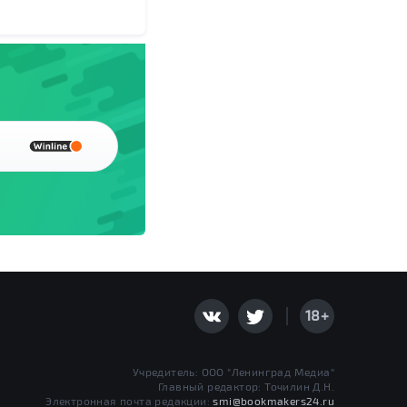
18+
Учредитель: ООО "Ленинград Медиа"
Главный редактор: Точилин Д.Н.
Электронная почта редакции:
smi@bookmakers24.ru