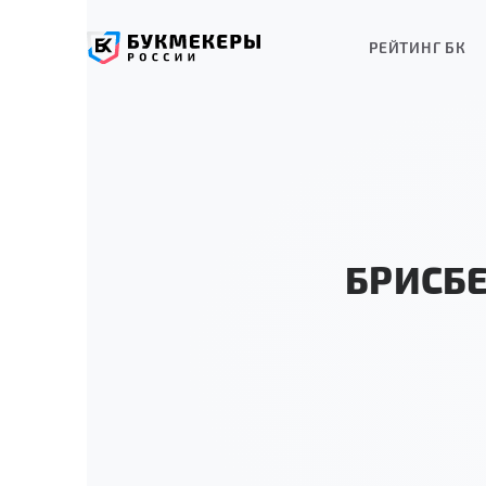
РЕЙТИНГ БК
БРИСБЕ