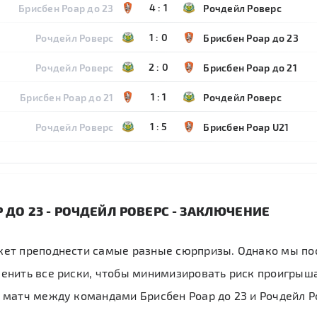
4
:
1
Брисбен Роар до 23
Рочдейл Роверс
1
:
0
Рочдейл Роверс
Брисбен Роар до 23
2
:
0
Рочдейл Роверс
Брисбен Роар до 21
1
:
1
Брисбен Роар до 21
Рочдейл Роверс
1
:
5
Рочдейл Роверс
Брисбен Роар U21
 ДО 23 - РОЧДЕЙЛ РОВЕРС - ЗАКЛЮЧЕНИЕ
жет преподнести самые разные сюрпризы. Однако мы по
ценить все риски, чтобы минимизировать риск проигрыш
 матч между командами Брисбен Роар до 23 и Рочдейл Р