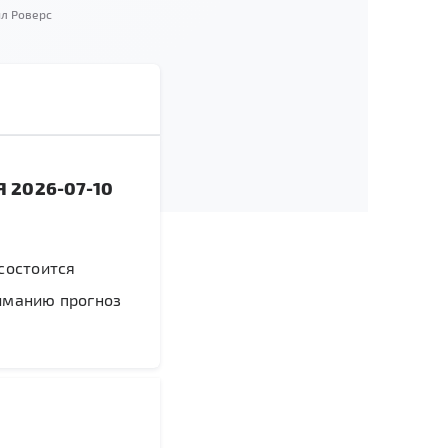
йл Роверс
 2026-07-10
состоится
ниманию прогноз