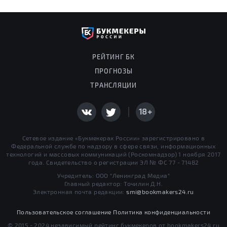
РЕЙТИНГ БК
ПРОГНОЗЫ
ТРАНСЛЯЦИИ
18+
Сетевое издание «Букмекерах России» зарегистрировано в
Федеральной службе по надзору в сфере связи, информационных
технологий и массовых коммуникаций (Роскомнадзор) 1 ноября 2017
года. Свидетельство о регистрации ЭЛ № ФС 77 - 71482
Учредитель: ООО "Ленинград Медиа"
Главный редактор: Точилин Д.Н.
Электронная почта редакции:
smi@bookmakers24.ru
Пользовательское соглашение
Политика конфиденциальности
© 2015 - 2024 независимый рейтинг букмекеров от bookmakers24.ru