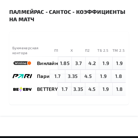
ПАЛМЕЙРАС - САНТОС - КОЭФФИЦИЕНТЫ
НА МАТЧ
Букмекерская
П1
X
П2
TБ 2.5
ТМ 2.5
контора
Винлайн
1.85
3.7
4.2
1.9
1.9
Пари
1.7
3.35
4.5
1.9
1.8
BETTERY
1.7
3.35
4.5
1.9
1.8