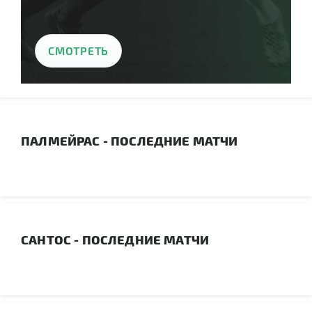
СМОТРЕТЬ
ПАЛМЕЙРАС - ПОСЛЕДНИЕ МАТЧИ
САНТОС - ПОСЛЕДНИЕ МАТЧИ