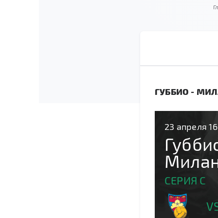
Г
ГУББИО - МИ
23 апреля 16
Губби
Милан
СЕРИЯ C
V