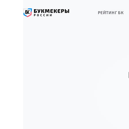
РЕЙТИНГ БК