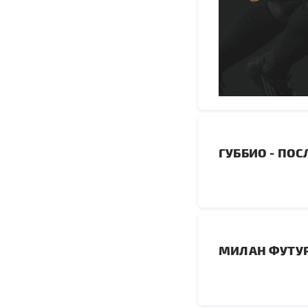
ГУББИО - ПО
МИЛАН ФУТУР