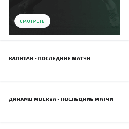
СМОТРЕТЬ
КАПИТАН - ПОСЛЕДНИЕ МАТЧИ
ДИНАМО МОСКВА - ПОСЛЕДНИЕ МАТЧИ